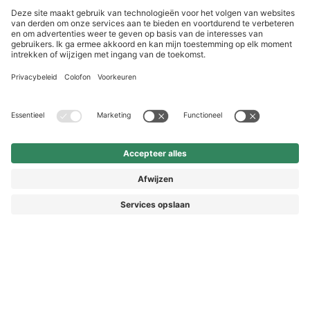
HAIX Group
Shop Service
Nieuwsbrief
Volg ons
€ 179,90
Vorkasse
* Prijs incl. BTW
Prijzen incl. BTW en excl. verzendkosten
© 2026 HAIX GROUP
ALGEMENE VOORWAARDEN EN KLANTENINFORMATIE
IMPRESSUM
HERROEPINGSRECHT