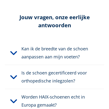
Kleur:
groen, grijs
Hoogte in cm:
15,0 cm
Jouw vragen, onze eerlijke
antwoorden
Hoogte:
Halfhoog
Bovenmateriaal:
Suède leder/Textiel
Kan ik de breedte van de schoen
Veiligheidsklasse:
O2, O6
aanpassen aan mijn voeten?
Sluiting:
Snelsluiting
Is de schoen gecertificeerd voor
orthopedische inlegzolen?
Waterdicht:
Waterdicht dankzij GORE-
®
TEX
Worden HAIX-schoenen echt in
Gewicht per schoen:
600 g
Europa gemaakt?