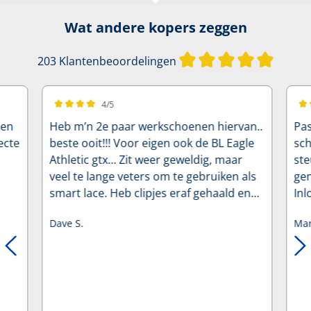
Wat andere kopers zeggen
Gemidde
203 Klantenbeoordelingen
4/5
Gemiddelde waardering van 4 van 5 sterren
Gem
 en
Heb m’n 2e paar werkschoenen hiervan..
Pas
ecte
beste ooit!!! Voor eigen ook de BL Eagle
sc
Athletic gtx… Zit weer geweldig, maar
ste
veel te lange veters om te gebruiken als
gen
smart lace. Heb clipjes eraf gehaald en
Inl
veters gewoon als veters gebruikt.
op
Dave S.
Mar