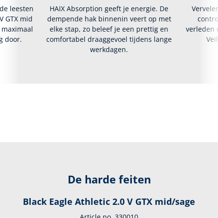
lde leesten
HAIX Absorption geeft je energie. De
Vervele
0 V GTX mid
dempende hak binnenin veert op met
contr
r maximaal
elke stap, zo beleef je een prettig en
verleden 
g door.
comfortabel draaggevoel tijdens lange
Vei
werkdagen.
De harde feiten
Black Eagle Athletic 2.0 V GTX mid/sage
Article no. 330010