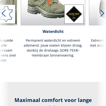
Waterdicht
de suède
Permanent waterdicht en extreem
Extreem s
alle
ademend. Jouw voeten blijven droog,
met onze i
uurzaam
dankzij de drielaags GORE-TEX®-
 eens snel
membraan binnenvoering.
rden
Maximaal comfort voor lange