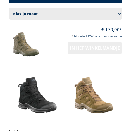
€ 179,90*
*
Prijzen incl. BTW en excl. verzendkosten
IN HET WINKELMANDJE