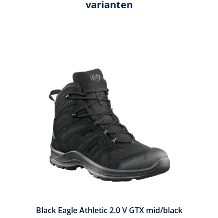
varianten
Productgalerij overslaan
own
Black Eagle Athletic 2.0 V GTX mid/black
Bl