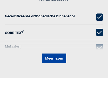
Gecertificeerde orthopedische binnenzool
®
GORE-TEX
Metaalvrij
Meer lezen
Verlichtende demping
Enorm anti-­slip
Certificering:
CE EN ISO 20347:2022 O6
HRO HI CI FO SC SR