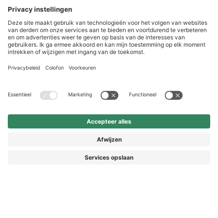
HAIX Group
Shop Service
Nieuwsbrief
Volg ons
Vorkasse
€ 7,90
In het
winkelmandje
© 2026 HAIX GROUP
* Prijs incl. BTW
Prijzen incl. BTW en excl. verzendkosten
ALGEMENE VOORWAARDEN EN KLANTENINFORMATIE
IMPRESSUM
HERROEPINGSRECHT
PRIVACYVERKLARING
PRIVACY-INSTELLINGEN