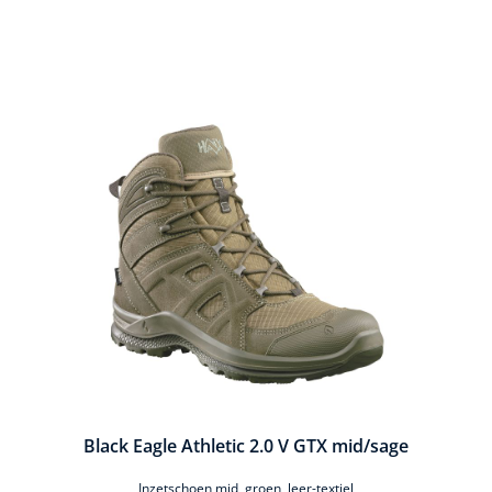
Productgalerij overslaan
Black Eagle Athletic 2.0 V GTX mid/sage
Inzetschoen mid, groen, leer-textiel