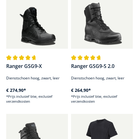
Gemiddelde waardering van 4.8 van 5 sterren
Gemiddelde waardering van 4.7 
Ranger GSG9-X
Ranger GSG9-S 2.0
Dienstschoen hoog, zwart, leer
Dienstschoen hoog, zwart, leer
€ 274,90*
€ 264,90*
*Prijs inclusief btw, exclusief
*Prijs inclusief btw, exclusief
verzendkosten
verzendkosten