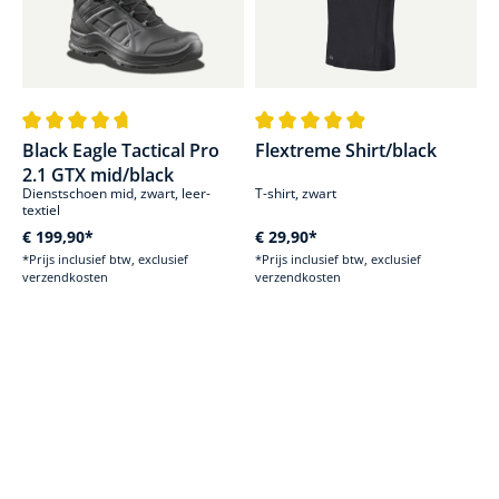
Gemiddelde waardering van 4.8 van 5 sterren
Gemiddelde waardering van 4.9 
Black Eagle Tactical Pro
Flextreme Shirt/black
2.1 GTX mid/black
Dienstschoen mid, zwart, leer-
T-shirt, zwart
textiel
€ 199,90*
€ 29,90*
*Prijs inclusief btw, exclusief
*Prijs inclusief btw, exclusief
verzendkosten
verzendkosten