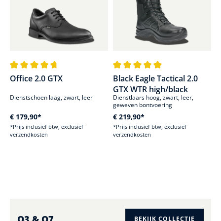
Gemiddelde waardering van 4.7 van 5 sterren
Gemiddelde waardering van 4.8 
Office 2.0 GTX
Black Eagle Tactical 2.0
GTX WTR high/black
Dienstschoen laag, zwart, leer
Dienstlaars hoog, zwart, leer,
geweven bontvoering
€ 179,90*
€ 219,90*
*Prijs inclusief btw, exclusief
*Prijs inclusief btw, exclusief
verzendkosten
verzendkosten
O3 & O7
BEKIJK COLLECTIE