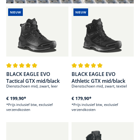
NIEUW
NIEUW
Gemiddelde waardering van 5 van 5 sterren
Gemiddelde waardering van 5 va
BLACK EAGLE EVO
BLACK EAGLE EVO
Tactical GTX mid/black
Athletic GTX mid/black
Dienstschoen mid, zwart, leer
Dienstschoen mid, zwart, textiel
€ 199,90*
€ 179,90*
*Prijs inclusief btw, exclusief
*Prijs inclusief btw, exclusief
verzendkosten
verzendkosten