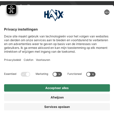
Service hotline
International
HAIX Group
Shop Service
Nieuwsbrief
Volg ons
Vorkasse
© 2026 HAIX GROUP