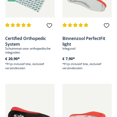
Gemiddelde waardering van 4.8 van 5 sterren
Gemiddelde waardering van 4.8
Certified Orthopedic
Binnenzool PerfectFit
System
light
Schuimmat voor orthopedische
Inlegzool
inlegzolen
€ 20,90*
€ 7,90*
*Prijs inclusief btw, exclusief
*Prijs inclusief btw, exclusief
verzendkosten
verzendkosten