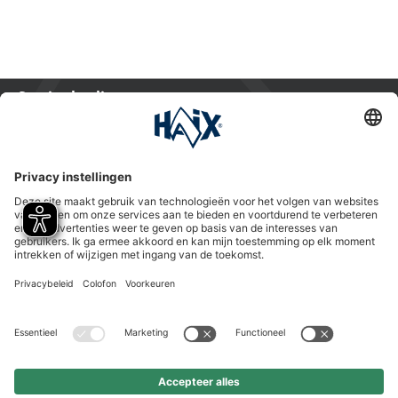
Service hotline
International
HAIX Group
Shop Service
Nieuwsbrief
Volg ons