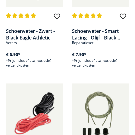
Gemiddelde waardering van 5 van 5 sterren
Gemiddelde waardering van 5 v
Schoenveter - Zwart -
Schoenveter - Smart
Black Eagle Athletic
Lacing - Olijf - Black
Veters
Reparatieset
Eagle Adventure 2.1
€ 6,90*
€ 7,90*
*Prijs inclusief btw, exclusief
*Prijs inclusief btw, exclusief
verzendkosten
verzendkosten