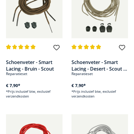
Gemiddelde waardering van 4.8 van 5 sterren
Gemiddelde waardering van 4.9
Schoenveter - Smart
Schoenveter - Smart
Lacing - Bruin - Scout
Lacing - Desert - Scout &
Reparatieset
Reparatieset
Black Eagle Athletic 2.0
€ 7,90*
€ 7,90*
*Prijs inclusief btw, exclusief
*Prijs inclusief btw, exclusief
verzendkosten
verzendkosten