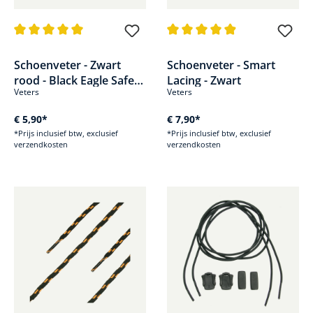
Gemiddelde waardering van 5 van 5 sterren
Gemiddelde waardering van 4.9
Schoenveter - Zwart
Schoenveter - Smart
rood - Black Eagle Safety
Lacing - Zwart
Veters
Veters
& Protector
€ 5,90*
€ 7,90*
*Prijs inclusief btw, exclusief
*Prijs inclusief btw, exclusief
verzendkosten
verzendkosten