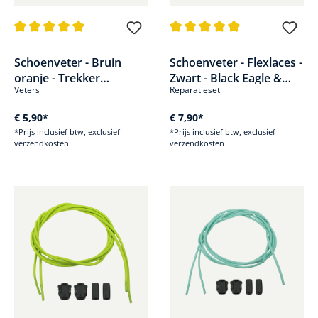
Gemiddelde waardering van 5 van 5 sterren
Gemiddelde waardering van 4.8
Schoenveter - Bruin
Schoenveter - Flexlaces -
oranje - Trekker
Zwart - Black Eagle &
Veters
Reparatieset
Mountain
Nevada 3.0
€ 5,90*
€ 7,90*
*Prijs inclusief btw, exclusief
*Prijs inclusief btw, exclusief
verzendkosten
verzendkosten