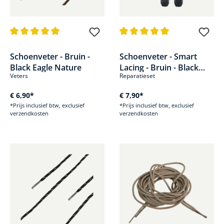
Gemiddelde waardering van 5 van 5 sterren
Gemiddelde waardering van 5 v
Schoenveter - Bruin -
Schoenveter - Smart
Black Eagle Nature
Lacing - Bruin - Black
Veters
Reparatieset
Eagle Athletic 2.0
€ 6,90*
€ 7,90*
*Prijs inclusief btw, exclusief
*Prijs inclusief btw, exclusief
verzendkosten
verzendkosten