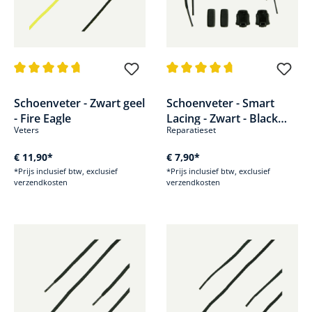
Gemiddelde waardering van 4.8 van 5 sterren
Gemiddelde waardering van 4.7
Schoenveter - Zwart geel
Schoenveter - Smart
- Fire Eagle
Lacing - Zwart - Black
Veters
Reparatieset
Eagle meerdere
modellen
€ 11,90*
€ 7,90*
*Prijs inclusief btw, exclusief
*Prijs inclusief btw, exclusief
verzendkosten
verzendkosten