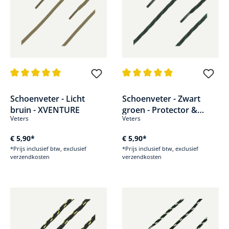
Gemiddelde waardering van 5 van 5 sterren
Gemiddelde waardering van 4.9
Schoenveter - Licht
Schoenveter - Zwart
bruin - XVENTURE
groen - Protector &
Veters
Veters
Trekker Pro
€ 5,90*
€ 5,90*
*Prijs inclusief btw, exclusief
*Prijs inclusief btw, exclusief
verzendkosten
verzendkosten