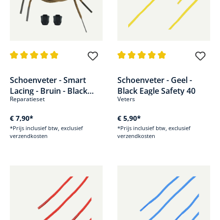
Gemiddelde waardering van 4.9 van 5 sterren
Gemiddelde waardering van 5 v
Schoenveter - Smart
Schoenveter - Geel -
Lacing - Bruin - Black
Black Eagle Safety 40
Reparatieset
Veters
Eagle Athletic 2.0 &
Nepal pro
€ 7,90*
€ 5,90*
*Prijs inclusief btw, exclusief
*Prijs inclusief btw, exclusief
verzendkosten
verzendkosten