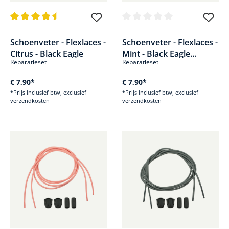
Gemiddelde waardering van 4.4 van 5 sterren
Gemiddelde waardering van 0 v
Schoenveter - Flexlaces -
Schoenveter - Flexlaces -
Citrus - Black Eagle
Mint - Black Eagle
Reparatieset
Reparatieset
Adventure
€ 7,90*
€ 7,90*
*Prijs inclusief btw, exclusief
*Prijs inclusief btw, exclusief
verzendkosten
verzendkosten