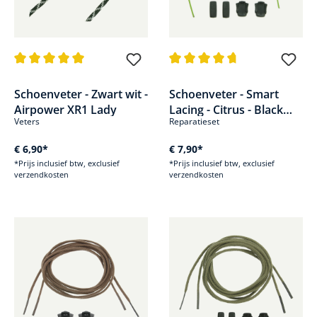
Gemiddelde waardering van 5 van 5 sterren
Gemiddelde waardering van 4.7
Schoenveter - Zwart wit -
Schoenveter - Smart
Airpower XR1 Lady
Lacing - Citrus - Black
Veters
Reparatieset
Eagle Adventure
€ 6,90*
€ 7,90*
*Prijs inclusief btw, exclusief
*Prijs inclusief btw, exclusief
verzendkosten
verzendkosten