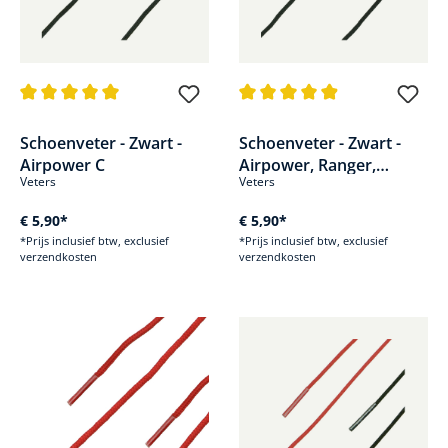
Gemiddelde waardering van 5 van 5 sterren
Gemiddelde waardering van 4.9
Schoenveter - Zwart -
Schoenveter - Zwart -
Airpower C
Airpower, Ranger,
Veters
Veters
Combat & Climber
€ 5,90*
€ 5,90*
*Prijs inclusief btw, exclusief
*Prijs inclusief btw, exclusief
verzendkosten
verzendkosten