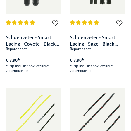
Gemiddelde waardering van 5 van 5 sterren
Gemiddelde waardering van 5 v
Schoenveter - Smart
Schoenveter - Smart
Lacing - Coyote - Black
Lacing - Sage - Black
Reparatieset
Reparatieset
Eagle Athletic 2.0
Eagle Athletic 2.0
€ 7,90*
€ 7,90*
*Prijs inclusief btw, exclusief
*Prijs inclusief btw, exclusief
verzendkosten
verzendkosten