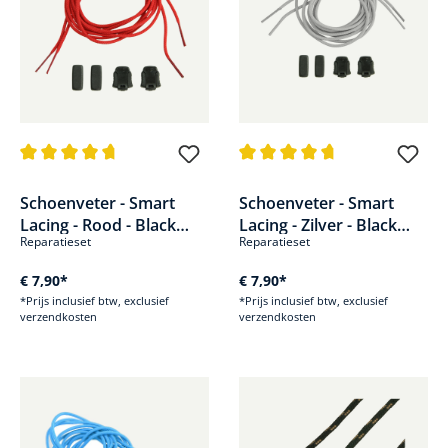
Gemiddelde waardering van 4.6 van 5 sterren
Gemiddelde waardering van 4.8
Schoenveter - Smart
Schoenveter - Smart
Lacing - Rood - Black
Lacing - Zilver - Black
Reparatieset
Reparatieset
Eagle Adventure 2.0 &
Eagle Adventure
Black Eagle Safety 40
€ 7,90*
€ 7,90*
*Prijs inclusief btw, exclusief
*Prijs inclusief btw, exclusief
verzendkosten
verzendkosten