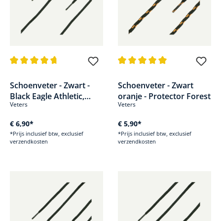
Gemiddelde waardering van 4.7 van 5 sterren
Gemiddelde waardering van 5 v
Schoenveter - Zwart -
Schoenveter - Zwart
Black Eagle Athletic,
oranje - Protector Forest
Veters
Veters
Tactical & Safety
€ 6,90*
€ 5,90*
*Prijs inclusief btw, exclusief
*Prijs inclusief btw, exclusief
verzendkosten
verzendkosten