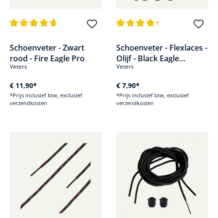
Gemiddelde waardering van 4.8 van 5 sterren
Gemiddelde waardering van 4.2
Schoenveter - Zwart
Schoenveter - Flexlaces -
rood - Fire Eagle Pro
Olijf - Black Eagle
Veters
Veters
Adventure
€ 11,90*
€ 7,90*
*Prijs inclusief btw, exclusief
*Prijs inclusief btw, exclusief
verzendkosten
verzendkosten