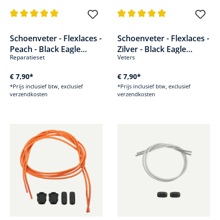
Gemiddelde waardering van 5 van 5 sterren
Gemiddelde waardering van 5 v
Schoenveter - Flexlaces -
Schoenveter - Flexlaces -
Peach - Black Eagle
Zilver - Black Eagle
Reparatieset
Veters
Adventure
Adventure
€ 7,90*
€ 7,90*
*Prijs inclusief btw, exclusief
*Prijs inclusief btw, exclusief
verzendkosten
verzendkosten