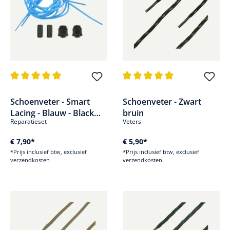
Gemiddelde waardering van 4.9 van 5 sterren
Gemiddelde waardering van 5 v
Schoenveter - Smart
Schoenveter - Zwart
Lacing - Blauw - Black
bruin
Reparatieset
Veters
Eagle Adventure 2.0 &
Safety 40.1
€ 7,90*
€ 5,90*
*Prijs inclusief btw, exclusief
*Prijs inclusief btw, exclusief
verzendkosten
verzendkosten