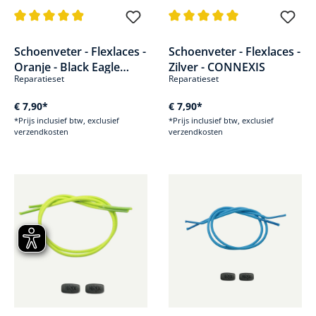
Gemiddelde waardering van 4.9 van 5 sterren
Gemiddelde waardering van 5 v
Schoenveter - Flexlaces -
Schoenveter - Flexlaces -
Oranje - Black Eagle
Zilver - CONNEXIS
Reparatieset
Reparatieset
Adventure
€ 7,90*
€ 7,90*
*Prijs inclusief btw, exclusief
*Prijs inclusief btw, exclusief
verzendkosten
verzendkosten