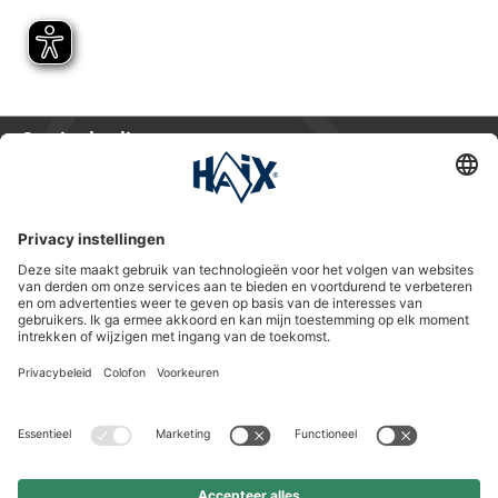
Service hotline
International
HAIX Group
Shop Service
Nieuwsbrief
Volg ons