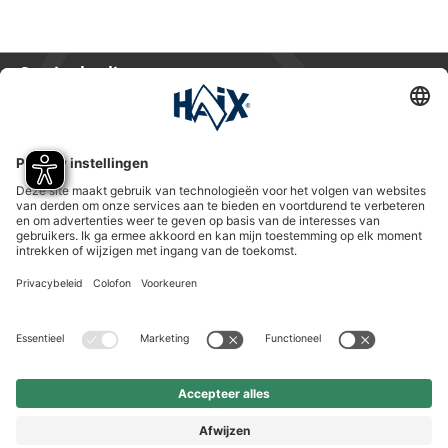
Service hotline
International
HAIX Group
Shop Service
Nieuwsbrief
Volg ons
Vorkasse