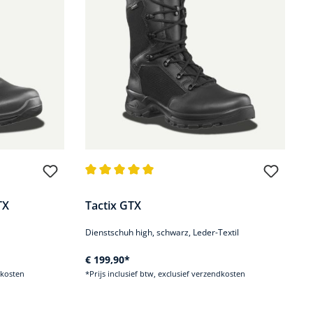
.8 van 5 sterren
Gemiddelde waardering van 4.9 van 5 sterren
TX
Tactix GTX
Dienstschuh high, schwarz, Leder-Textil
€ 199,90*
dkosten
*Prijs inclusief btw, exclusief verzendkosten