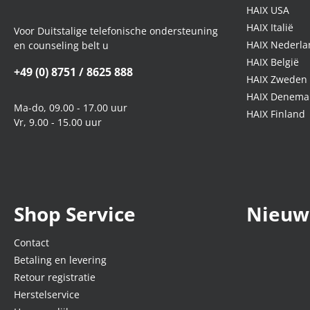
HAIX USA
HAIX Italië
Voor Duitstalige telefonische ondersteuning
HAIX Nederla
en counseling belt u
HAIX België
+49 (0) 8751 / 8625 888
HAIX Zweden
HAIX Denema
Ma-do, 09.00 - 17.00 uur
HAIX Finland
Vr, 9.00 - 15.00 uur
Shop Service
Nieuw
Contact
Betaling en levering
Retour registratie
Herstelservice