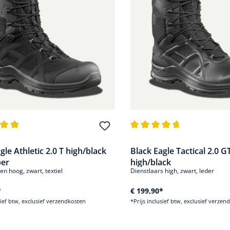
de waardering van 4.8 van 5 sterren
Gemiddelde waardering van 4
gle Athletic 2.0 T high/black
Black Eagle Tactical 2.0 G
per
high/black
n hoog, zwart, textiel
Dienstlaars high, zwart, leder
*
€ 199,90*
sief btw, exclusief verzendkosten
*Prijs inclusief btw, exclusief verzen