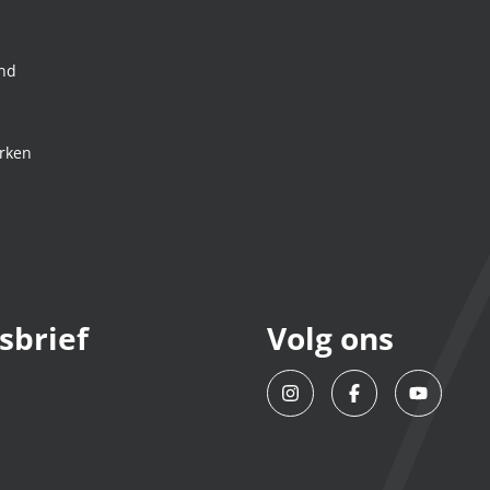
nd
rken
sbrief
Volg ons