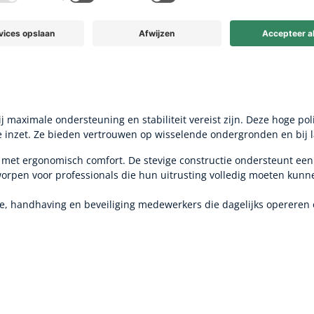
sief btw, exclusief verzendkosten
*Prijs inclusief btw, exclusief verzen
 maximale ondersteuning en stabiliteit vereist zijn. Deze hoge po
 inzet. Ze bieden vertrouwen op wisselende ondergronden en bij l
et ergonomisch comfort. De stevige constructie ondersteunt een 
tworpen voor professionals die hun uitrusting volledig moeten kun
tie, handhaving en beveiliging medewerkers die dagelijks operere