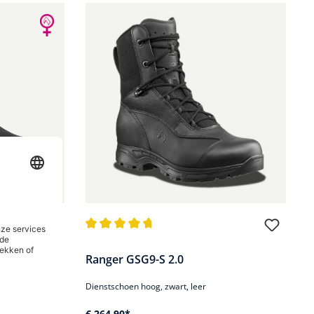
 van 5 sterren
Gemiddelde waardering van 4.7 van 5 sterren
Ranger GSG9-S 2.0
eer
Dienstschoen hoog, zwart, leer
€ 264,90*