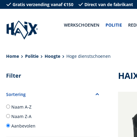
Gratis verzending vanaf €150
Direct van de fabrikant
oekopdracht
Ga naar de hoofdnavigatie
WERKSCHOENEN
POLITIE
RED
Home
Politie
Hoogte
Hoge dienstschoenen
HAIX
Filter
Sortering
Naam A-Z
Naam Z-A
Aanbevolen