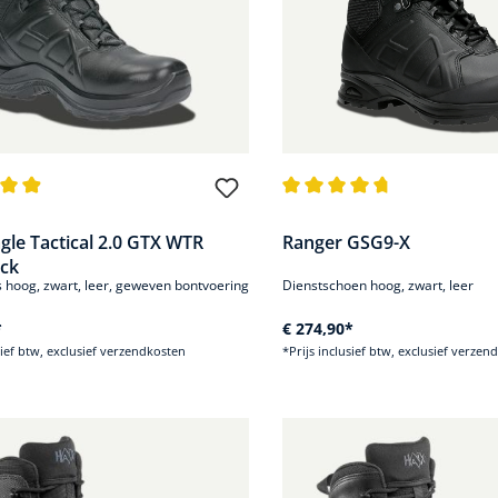
de waardering van 4.8 van 5 sterren
Gemiddelde waardering van 4
gle Tactical 2.0 GTX WTR
Ranger GSG9-X
ack
s hoog, zwart, leer, geweven bontvoering
Dienstschoen hoog, zwart, leer
*
€ 274,90*
sief btw, exclusief verzendkosten
*Prijs inclusief btw, exclusief verzen