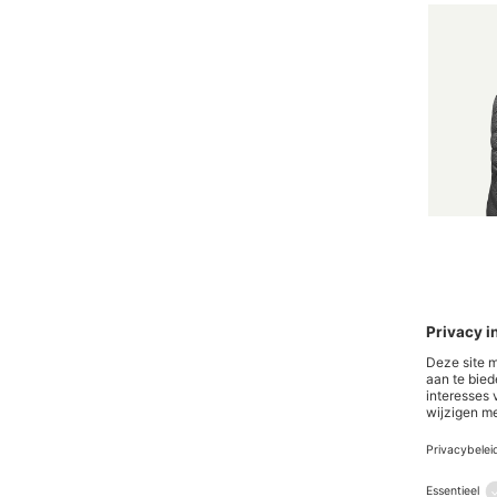
Gemiddel
Ranger 
Dienstscho
€ 269,90