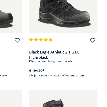
.8 van 5 sterren
Gemiddelde waardering van 4.7 van 5 sterren
Black Eagle Athletic 2.1 GTX
high/black
Dienstschoen hoog, zwart, textiel
€ 194,90*
dkosten
*Prijs inclusief btw, exclusief verzendkosten