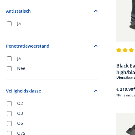
Antistatisch
Ja
Penetratieweerstand
Gemiddel
Ja
Black Ea
Nee
high/bl
Dienstlaar
€ 219,90
Veiligheidsklasse
*Prijs inclu
O2
O3
O6
O7S