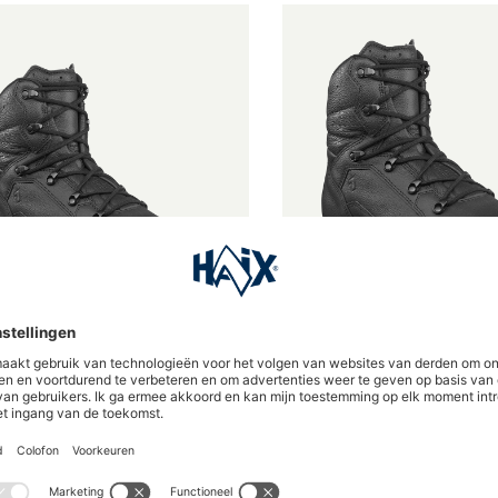
de waardering van 4.9 van 5 sterren
Gemiddelde waardering van 5
BGS 2.0
Ranger BGS 2.0 Ws
en mid, zwart, leer
Dames dienstschoen mid, zwart, l
*
€ 269,90*