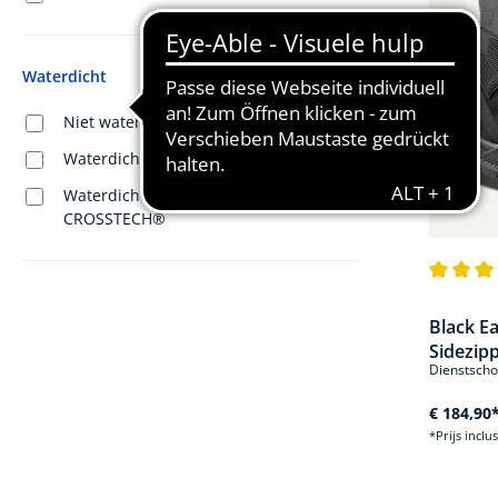
Waterdicht
Niet waterdicht
Waterdicht dankzij GORE-TEX®
Waterdicht door GORE-TEX
CROSSTECH®
Gemiddel
Black Ea
Sidezip
Dienstschoe
€ 184,90
*Prijs inclu