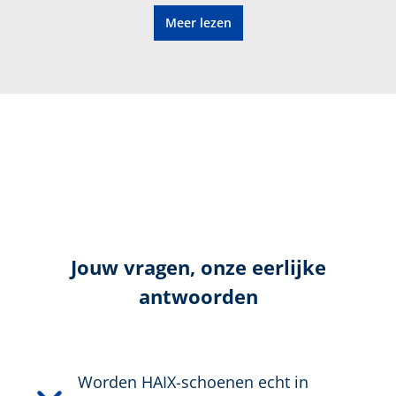
Meer lezen
Vibramzool
Herzoolbaar
Geschikt voor orthopedische inlegzolen
Hoogte in cm:
17,0 cm
Bovenmateriaal:
Nubuckleder
Jouw vragen, onze eerlijke
antwoorden
Sluiting:
Twee-zonevlechtwerk
Waterdicht:
Waterdicht dankzij GORE-
®
TEX
Worden HAIX-schoenen echt in