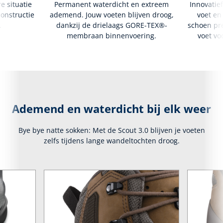
e situatie
Permanent waterdicht en extreem
Innovatie
constructie
ademend. Jouw voeten blijven droog,
voet en
.
dankzij de drielaags GORE-TEX®-
schoen pr
membraan binnenvoering.
voet vo
Ademend en waterdicht bij elk weer
Bye bye natte sokken: Met de Scout 3.0 blijven je voeten
zelfs tijdens lange wandeltochten droog.