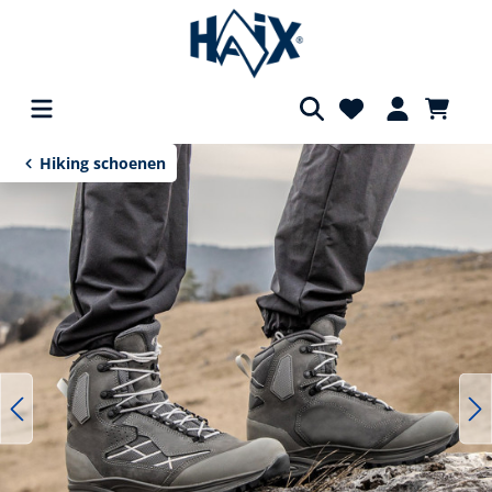
Afbeeldingengalerij overslaan
hoofdinhoud
Hiking schoenen