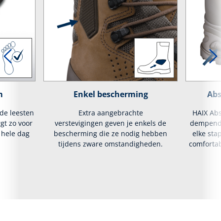
m
Enkel bescherming
Abs
lde leesten
Extra aangebrachte
HAIX Abs
rgt zo voor
verstevigingen
geven je enkels de
dempende
 hele dag
bescherming die ze nodig hebben
elke stap
tijdens zware omstandigheden.
comfortab