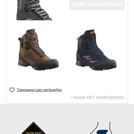
IN HET WINKELMANDJE
Toevoegen aan verlanglijst
> NAAR HET DAMESMODEL