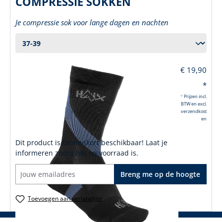
COMPRESSIE SOKKEN
Je compressie sok voor lange dagen en nachten
€ 19,90
*
*
Prijzen incl.
BTW en excl.
verzendkost
en
Dit product is binnenkort beschikbaar! Laat je
informeren zodra het op voorraad is.
Breng me op de hoogte
Toevoegen aan verlanglijst