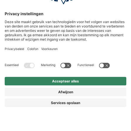
International
HAIX Group
Shop Service
Nieuwsbrief
Volg ons
Vorkasse
© 2026 HAIX GROUP
ALGEMENE VOORWAARDEN EN KLANTENINFORMATIE
IMPRESSUM
HERROEPINGSRECHT