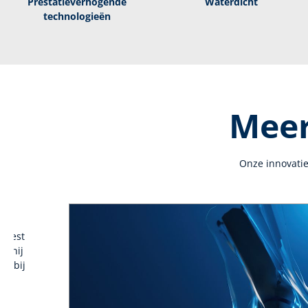
Prestatieverhogende
Waterdicht
technologieën
Meer
Onze innovatie
 leest
dt hij
ow bij