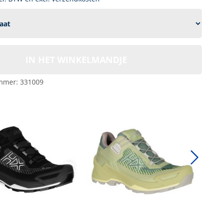
IN HET WINKELMANDJE
mmer:
331009