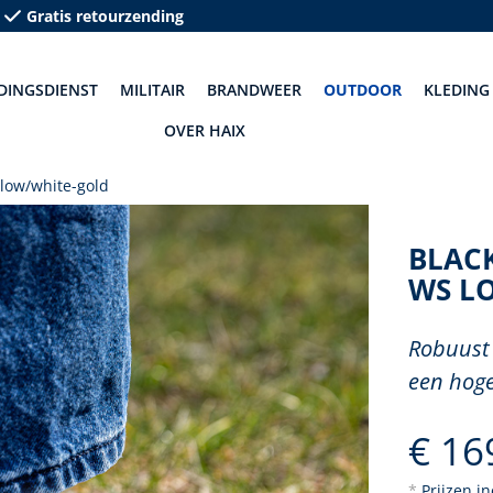
Gratis retourzending
DINGSDIENST
MILITAIR
BRANDWEER
OUTDOOR
KLEDING
OVER HAIX
low/white-gold
BLAC
WS L
Robuust 
een hoge
€ 16
*
Prijzen i