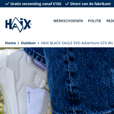
Gratis verzending vanaf €150
Direct van de fabrikant
oekopdracht
Ga naar de hoofdnavigatie
WERKSCHOENEN
POLITIE
RED
Home
Outdoor
HAIX BLACK EAGLE EVO Adventure GTX Ws 
Afbeeldingengalerij overslaan