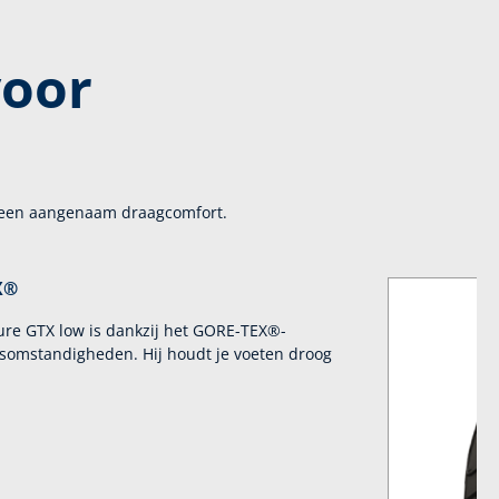
voor
 een aangenaam draagcomfort.
X®
re GTX low is dankzij het GORE-TEX®-
somstandigheden. Hij houdt je voeten droog