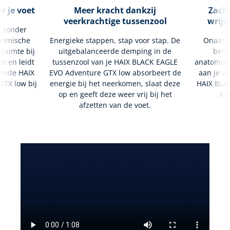
r je voet
Meer kracht dankzij
Zacht
veerkrachtige tussenzool
wrijv
g zonder
nomische
Energieke stappen, stap voor stap. De
Onaang
 ruimte bij
uitgebalanceerde demping in de
beho
en en leidt
tussenzool van je HAIX BLACK EAGLE
anatomisc
ssende HAIX
EVO Adventure GTX low absorbeert de
aan je vo
TX low bij
energie bij het neerkomen, slaat deze
HAIX BLA
op en geeft deze weer vrij bij het
low
afzetten van de voet.