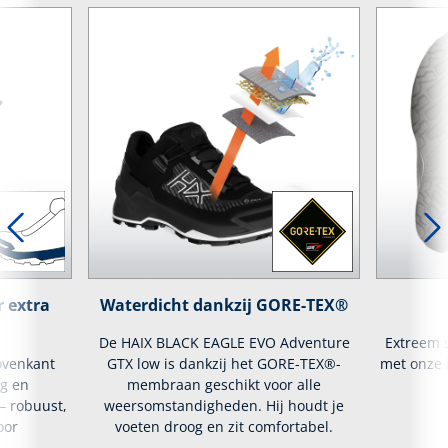
 extra
Waterdicht dankzij GORE-TEX®
De HAIX BLACK EAGLE EVO Adventure
Extreem s
ovenkant
GTX low is dankzij het GORE-TEX®-
met onze i
ng en
membraan geschikt voor alle
 robuust,
weersomstandigheden. Hij houdt je
oor
voeten droog en zit comfortabel.