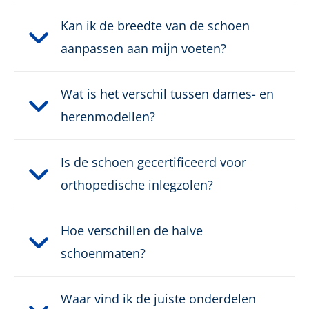
Gewicht per schoen:
600 g
Kan ik de breedte van de schoen
Sluiting:
Snelsluiting
aanpassen aan mijn voeten?
Kleur:
zwart, grijs
Wat is het verschil tussen dames- en
herenmodellen?
Hoogte:
Laag
Is de schoen gecertificeerd voor
orthopedische inlegzolen?
Hoe verschillen de halve
schoenmaten?
Waar vind ik de juiste onderdelen