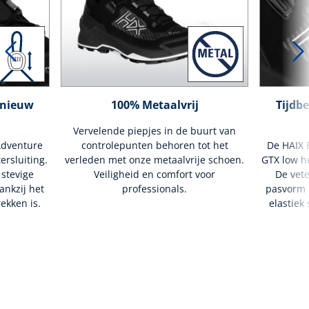
 nieuw
100% Metaalvrij
Tijdb
Vervelende piepjes in de buurt van
Adventure
controlepunten behoren tot het
De HAIX 
ersluiting.
verleden met onze metaalvrije schoen.
GTX low he
 stevige
Veiligheid en comfort voor
De vete
ankzij het
professionals.
pasvorm i
rekken is.
elastiek 