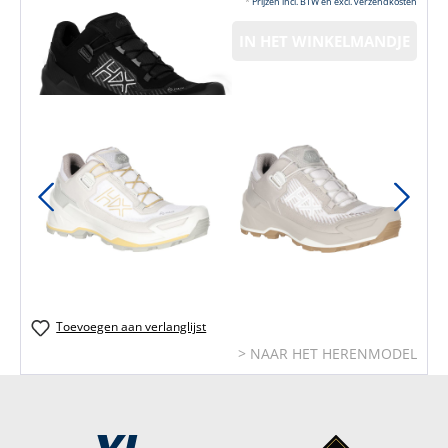
*
Prijzen incl. BTW en excl. verzendkosten
IN HET WINKELMANDJE
Toevoegen aan verlanglijst
> NAAR HET HERENMODEL