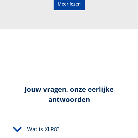
Meer lezen
®
GORE-TEX
Metaalvrij
XLR8
Waterdicht:
Waterdicht dankzij GORE-
®
TEX
Jouw vragen, onze eerlijke
Geslacht:
Dames
antwoorden
Bovenmateriaal:
Microvezel/Textiel
Hoogte in cm:
9,0 cm
Wat is XLR8?