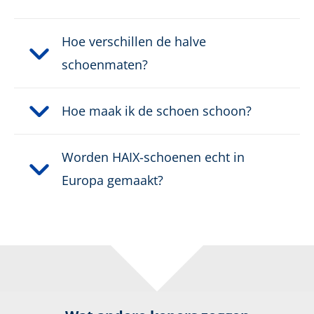
Veiligheidsklasse:
O6
Hoe verschillen de halve
Sluiting:
Klassiek vetersysteem
schoenmaten?
Waterdicht:
Waterdicht dankzij GORE-
®
TEX
Hoe maak ik de schoen schoon?
Leerdikte:
1,6 - 1,8
Worden HAIX-schoenen echt in
Europa gemaakt?
Gewicht per schoen:
545 g