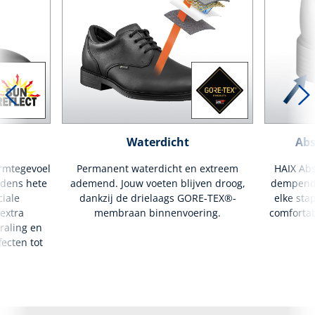
Waterdicht
Abs
armtegevoel
Permanent waterdicht en extreem
HAIX Abs
jdens hete
ademend. Jouw voeten blijven droog,
dempende
iale
dankzij de drielaags GORE-TEX®-
elke stap
extra
membraan binnenvoering.
comfortab
raling en
ecten tot