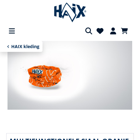
hoofdinhoud
HAIX kleding