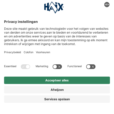
International
HAIX Group
Shop Service
Nieuwsbrief
Volg ons
Vorkasse
€ 7,90
In het
winkelmandje
© 2026 HAIX GROUP
* Prijs incl. BTW
Prijzen incl. BTW en excl. verzendkosten
ALGEMENE VOORWAARDEN EN KLANTENINFORMATIE