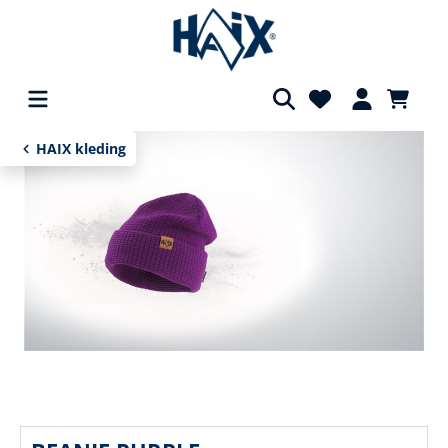
hoofdinhoud
HAIX kleding