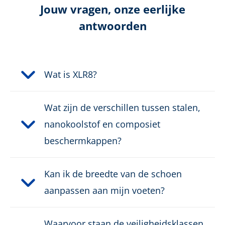
S7S
Jouw vragen, onze eerlijke
antwoorden
Beschermende kap
Herzoolbaar
Wat is XLR8?
XLR8
Wat zijn de verschillen tussen stalen,
nanokoolstof en composiet
Gecertificeerde orthopedische binnenzool
beschermkappen?
Kleur:
zwart
Kan ik de breedte van de schoen
Hoogte in cm:
aanpassen aan mijn voeten?
14,5 cm
Type materiaal:
Leer
Waarvoor staan de veiligheidsklassen