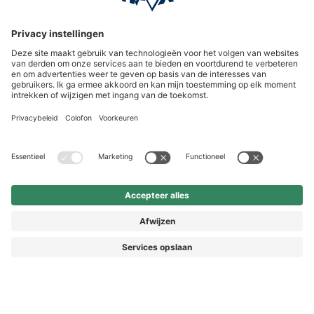
Service hotline
International
HAIX Group
Shop Service
Nieuwsbrief
Volg ons
€ 169,90
Vorkasse
* Prijs incl. BTW
Prijzen incl. BTW en excl. verzendkosten
© 2026 HAIX GROUP