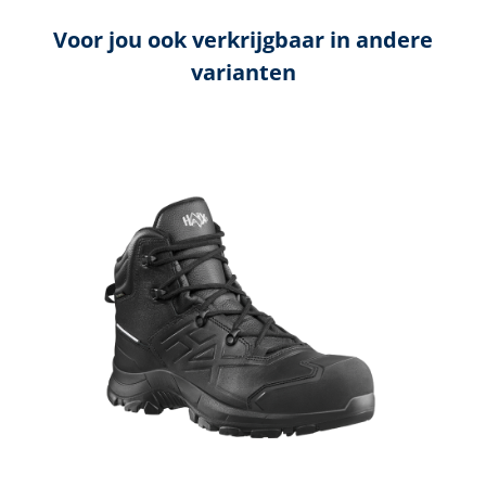
Voor jou ook verkrijgbaar in andere
varianten
Productgalerij overslaan
BL
V