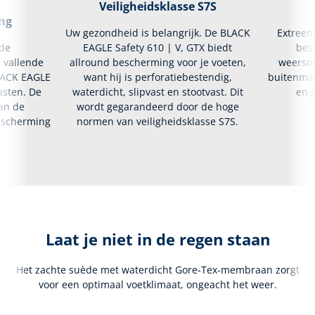
Veiligheidsklasse S7S
ng
Uw gezondheid is belangrijk. De BLACK
Extreem
de
EAGLE Safety 610 | V, GTX biedt
bes
 vallende
allround bescherming voor je voeten,
weerso
BLACK EAGLE
want hij is perforatiebestendig,
buitenmat
asten. De
waterdicht, slipvast en stootvast. Dit
en 
aan de
wordt gegarandeerd door de hoge
escherming
normen van veiligheidsklasse S7S.
Laat je niet in de regen staan
Het zachte suède met waterdicht Gore-Tex-membraan zorgt
voor een optimaal voetklimaat, ongeacht het weer.