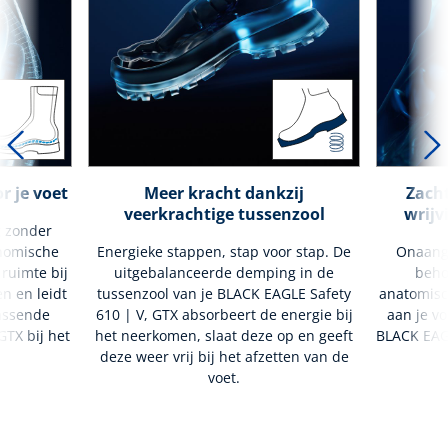
r je voet
Meer kracht dankzij
Zacht
veerkrachtige tussenzool
wrijv
g zonder
nomische
Energieke stappen, stap voor stap. De
Onaang
 ruimte bij
uitgebalanceerde demping in de
beho
en en leidt
tussenzool van je BLACK EAGLE Safety
anatomisc
passende
610 | V, GTX absorbeert de energie bij
aan je vo
GTX bij het
het neerkomen, slaat deze op en geeft
BLACK EAGL
deze weer vrij bij het afzetten van de
voet.