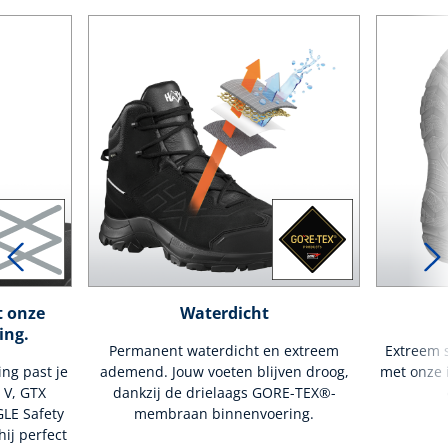
t onze
Waterdicht
ing.
Permanent waterdicht en extreem
Extreem s
ing past je
ademend. Jouw voeten blijven droog,
met onze i
 V, GTX
dankzij de drielaags GORE-TEX®-
GLE Safety
membraan binnenvoering.
hij perfect