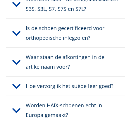
S3S, S3L, S7, S7S en S7L?
Gebruik:
medium
Bovenmateriaal:
Suède leder
Is de schoen gecertificeerd voor
orthopedische inlegzolen?
Gewicht per schoen:
765 g
Waar staan de afkortingen in de
Type beschermkap:
Composiet
artikelnaam voor?
Veiligheidsklasse:
S7S
Hoe verzorg ik het suède leer goed?
Sluiting:
Klassiek vetersysteem
Worden HAIX-schoenen echt in
Waterdicht:
Waterdicht dankzij GORE-
®
TEX
Europa gemaakt?