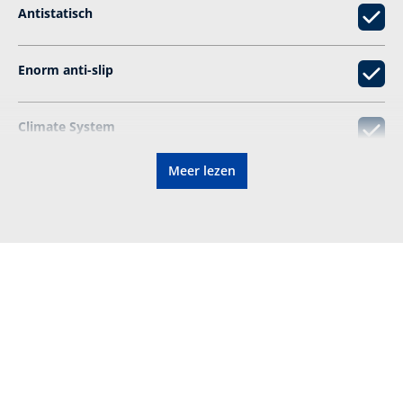
Antistatisch
Enorm anti-­slip
Climate System
Meer lezen
Penetratieweerstand
Elektrisch geleidend
®
GORE-TEX
Model met leer