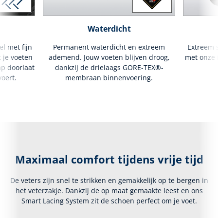
Waterdicht
l met fijn
Permanent waterdicht en extreem
Extreem s
 je voeten
ademend. Jouw voeten blijven droog,
met onze i
p doorlaat
dankzij de drielaags GORE-TEX®-
oert.
membraan binnenvoering.
Maximaal comfort tijdens vrije tijd
De veters zijn snel te strikken en gemakkelijk op te bergen in
het veterzakje. Dankzij de op maat gemaakte leest en ons
Smart Lacing System zit de schoen perfect om je voet.