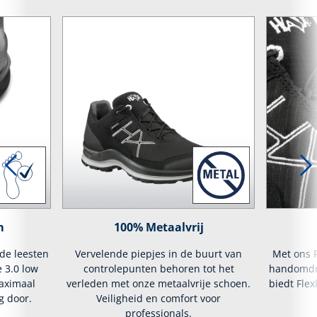
m
100% Metaalvrij
lde leesten
Vervelende piepjes in de buurt van
Met ons F
e 3.0 low
controlepunten behoren tot het
handomdra
maximaal
verleden met onze metaalvrije schoen.
biedt Fle
g door.
Veiligheid en comfort voor
professionals.