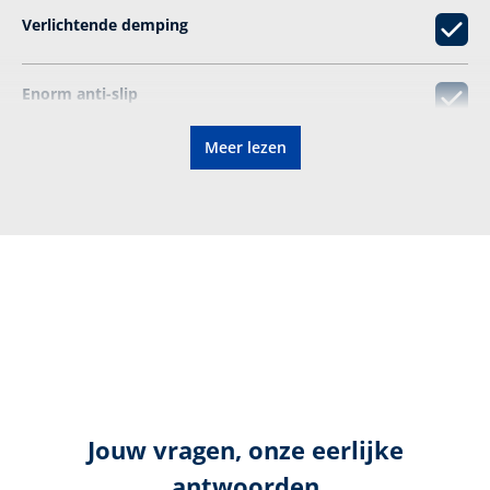
Verlichtende demping
Enorm anti-­slip
Meer lezen
Geschikt voor orthopedische inlegzolen
Elastische veters
Kleur:
groen, grijs
Hoogte in cm:
9,0 cm
Hoogte:
Laag
Jouw vragen, onze eerlijke
Bovenmateriaal:
Microvezel/Textiel
antwoorden