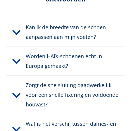
Geslacht:
Mannen
Kan ik de breedte van de schoen
Sluiting:
Snelsluiting / Elastische
veters
aanpassen aan mijn voeten?
Waterdicht:
Waterdicht dankzij GORE-
Worden HAIX-schoenen echt in
®
TEX
Europa gemaakt?
Gewicht per schoen:
475 g
Zorgt de snelsluiting daadwerkelijk
voor een snelle fixering en voldoende
houvast?
Wat is het verschil tussen dames- en