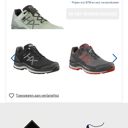
*
Prijzen incl. BTW en excl. verzendkosten
IN HET WINKELMANDJE
Toevoegen aan verlanglijst