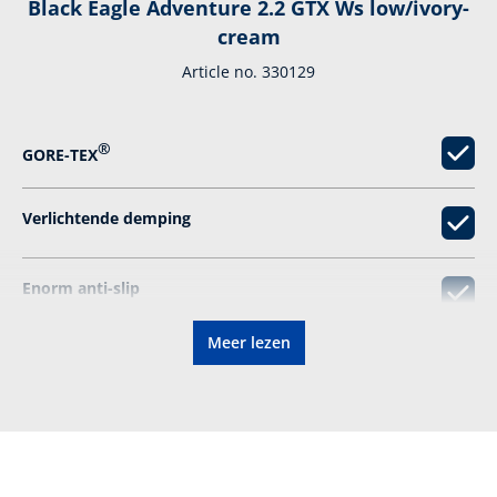
Black Eagle Adventure 2.2 GTX Ws low/ivory-
cream
Article no. 330129
®
GORE-TEX
Verlichtende demping
Enorm anti-­slip
Meer lezen
Geschikt voor orthopedische inlegzolen
Elastische veters