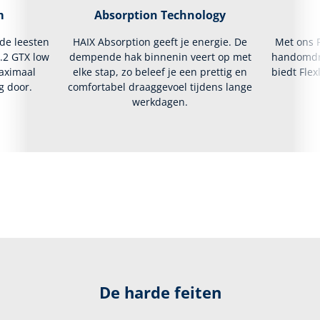
m
Absorption Technology
lde leesten
HAIX Absorption geeft je energie. De
Met ons F
2.2 GTX low
dempende hak binnenin veert op met
handomdra
maximaal
elke stap, zo beleef je een prettig en
biedt Fle
g door.
comfortabel draaggevoel tijdens lange
werkdagen.
De harde feiten