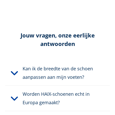
Certificering:
niet gecertificeerd
Kleur:
beige
Hoogte in cm:
9,0 cm
Jouw vragen, onze eerlijke
Hoogte:
Laag
antwoorden
Bovenmateriaal:
Microvezel/Textiel
Kan ik de breedte van de schoen
Veiligheidsklasse:
Geen Veiligheidsklasse
aanpassen aan mijn voeten?
Sluiting:
Snelsluiting
Worden HAIX-schoenen echt in
Waterdicht:
Waterdicht dankzij GORE-
Europa gemaakt?
®
TEX