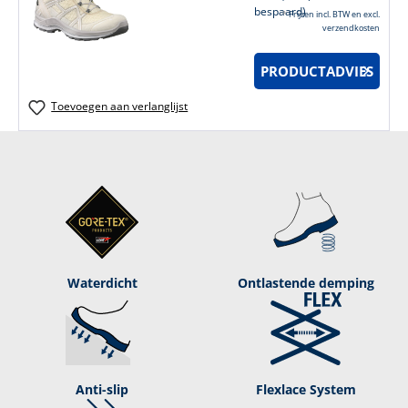
bespaard)
*
Prijzen incl. BTW en excl.
verzendkosten
PRODUCTADVIES
Toevoegen aan verlanglijst
Waterdicht
Ontlastende demping
Anti-slip
Flexlace System