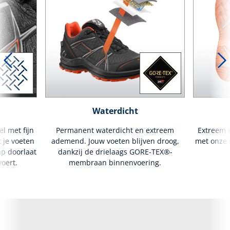
Waterdicht
l met fijn
Permanent waterdicht en extreem
Extreem s
 je voeten
ademend. Jouw voeten blijven droog,
met onze i
p doorlaat
dankzij de drielaags GORE-TEX®-
oert.
membraan binnenvoering.