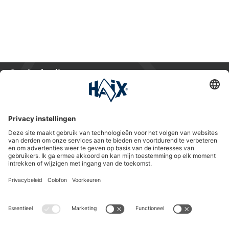
Service hotline
International
HAIX Group
Shop Service
Nieuwsbrief
Volg ons