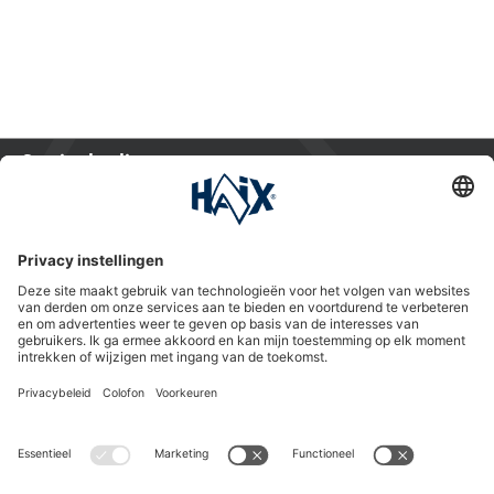
Service hotline
International
HAIX Group
Shop Service
Nieuwsbrief
Volg ons