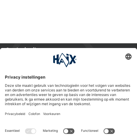
Service hotline
International
HAIX Group
Shop Service
Nieuwsbrief
Volg ons