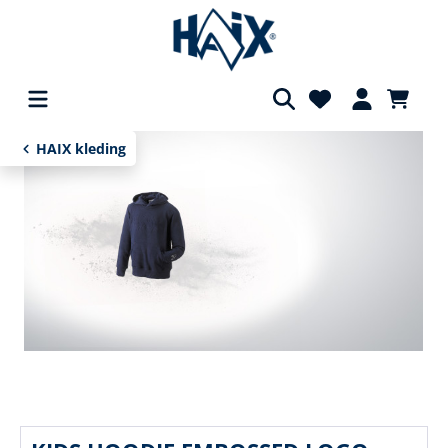
hoofdinhoud
HAIX kleding