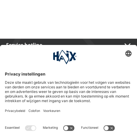
Service hotline
International
HAIX Group
Shop Service
Nieuwsbrief
Volg ons