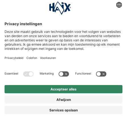
International
HAIX Group
Shop Service
Nieuwsbrief
Volg ons
Vorkasse
€ 32,90
In het
winkelmandje
© 2026 HAIX GROUP
* Prijs incl. BTW
Prijzen incl. BTW en excl. verzendkosten
ALGEMENE VOORWAARDEN EN KLANTENINFORMATIE