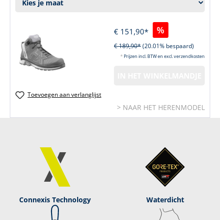
%
€ 151,90*
€ 189,90*
(20.01% bespaard)
*
Prijzen incl. BTW en excl. verzendkosten
IN HET WINKELMANDJE
Toevoegen aan verlanglijst
> NAAR HET HERENMODEL
Connexis Technology
Waterdicht