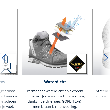
tem
Waterdicht
gt ervoor
Permanent waterdicht en extreem
Extreem s
nel aan en
ademend. Jouw voeten blijven droog,
met onze i
 je schoen
dankzij de drielaags GORE-TEX®-
 je voet.
membraan binnenvoering.