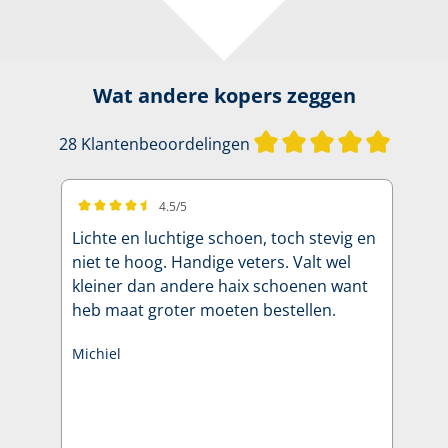
Wat andere kopers zeggen
Gemiddel
28 Klantenbeoordelingen
4.5/5
Gemiddelde waardering van 4.5 van 5 sterren
Lichte en luchtige schoen, toch stevig en
niet te hoog. Handige veters. Valt wel
kleiner dan andere haix schoenen want
heb maat groter moeten bestellen.
Michiel