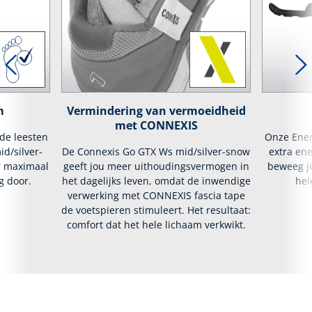
m
Vermindering van vermoeidheid
met CONNEXIS
lde leesten
Onze Ener
d/silver-
De Connexis Go GTX Ws mid/silver-snow
extra ene
r maximaal
geeft jou meer uithoudingsvermogen in
beweeg je
g door.
het dagelijks leven, omdat de inwendige
hel
verwerking met CONNEXIS fascia tape
de voetspieren stimuleert. Het resultaat:
comfort dat het hele lichaam verkwikt.