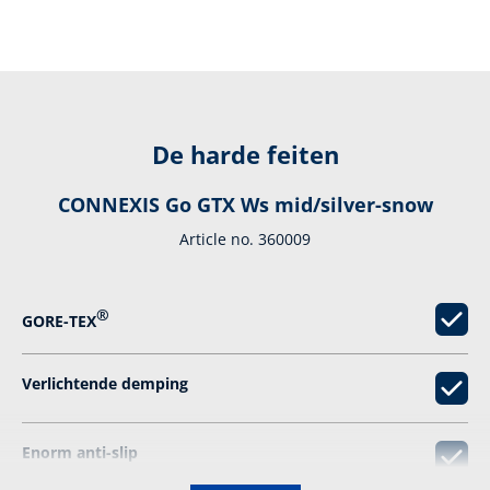
De harde feiten
CONNEXIS Go GTX Ws mid/silver-snow
Article no. 360009
®
GORE-TEX
Verlichtende demping
Enorm anti-­slip