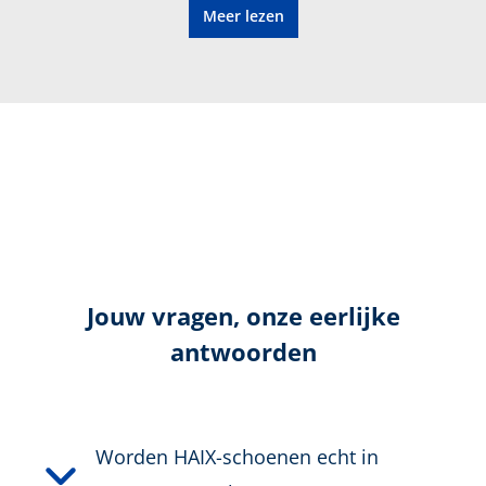
Meer lezen
CONNEXIS fasciaband
Eenvoudige aanpassing aan de voet
Certificering:
niet gecertificeerd
Kleur:
grijs
Hoogte in cm:
12,5 cm
Jouw vragen, onze eerlijke
Hoogte:
Halfhoog
antwoorden
Bovenmateriaal:
Microvezel/Textiel
Worden HAIX-schoenen echt in
Veiligheidsklasse:
Geen Veiligheidsklasse