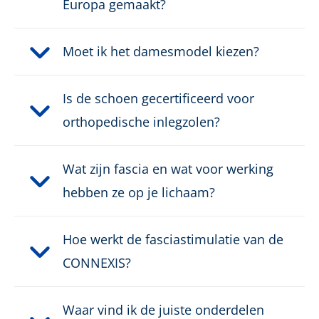
Europa gemaakt?
Sluiting:
Snelsluiting
Moet ik het damesmodel kiezen?
Waterdicht:
Waterdicht dankzij GORE-
®
TEX
Is de schoen gecertificeerd voor
Gewicht per schoen:
395 g
orthopedische inlegzolen?
Wat zijn fascia en wat voor werking
hebben ze op je lichaam?
Hoe werkt de fasciastimulatie van de
CONNEXIS?
Waar vind ik de juiste onderdelen