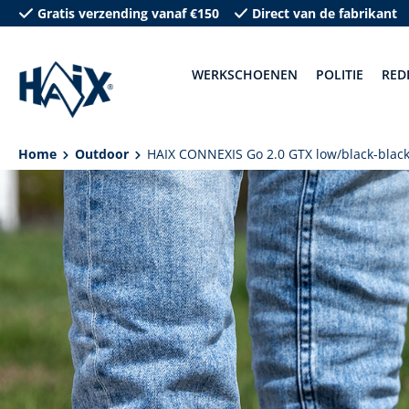
Gratis verzending vanaf €150
Direct van de fabrikant
oekopdracht
Ga naar de hoofdnavigatie
WERKSCHOENEN
POLITIE
RED
Home
Outdoor
HAIX CONNEXIS Go 2.0 GTX low/black-blac
Afbeeldingengalerij overslaan