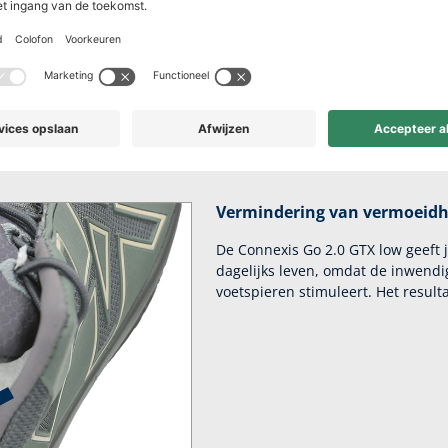
comfort voor de vri
ergie van je stappen terug en zorgt voor merkbaar meer lichtheid i
Vermindering van vermoeid
De Connexis Go 2.0 GTX low geeft
dagelijks leven, omdat de inwend
voetspieren stimuleert. Het result