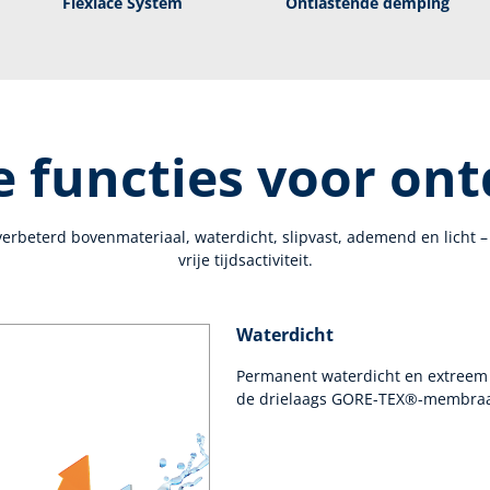
Flexlace System
Ontlastende demping
 functies voor on
rbeterd bovenmateriaal, waterdicht, slipvast, ademend en licht –
vrije tijdsactiviteit.
Waterdicht
Permanent waterdicht en extreem 
de drielaags GORE-TEX®-membraa