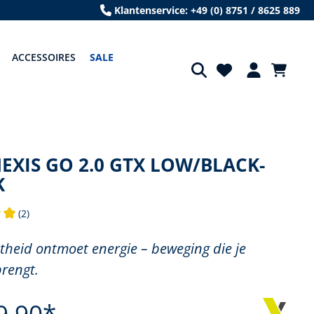
Klantenservice: +49 (0) 8751 / 8625 889
ACCESSOIRES
SALE
XIS GO 2.0 GTX LOW/BLACK-
K
(2)
 waardering van 5 van 5 sterren
htheid ontmoet energie – beweging die je
brengt.
9,90*