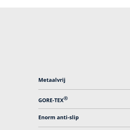
Metaalvrij
®
GORE-TEX
Enorm anti-­slip