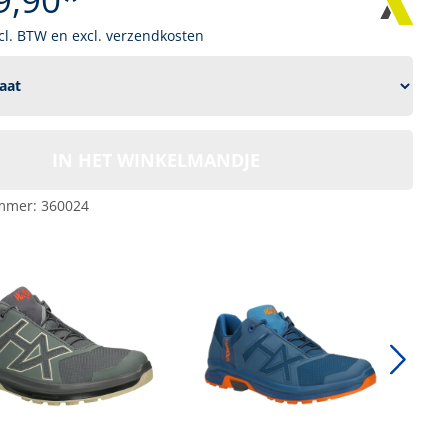
ncl. BTW en excl. verzendkosten
IN HET WINKELMANDJE
mmer:
360024