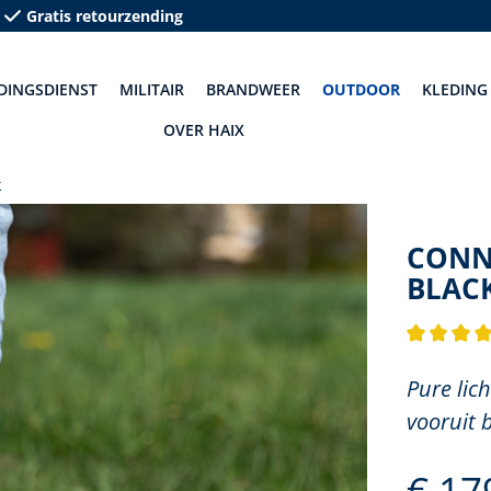
Gratis retourzending
DINGSDIENST
MILITAIR
BRANDWEER
OUTDOOR
KLEDING
OVER HAIX
k
CONNE
BLAC
Gemiddelde
Pure lic
vooruit 
€ 17