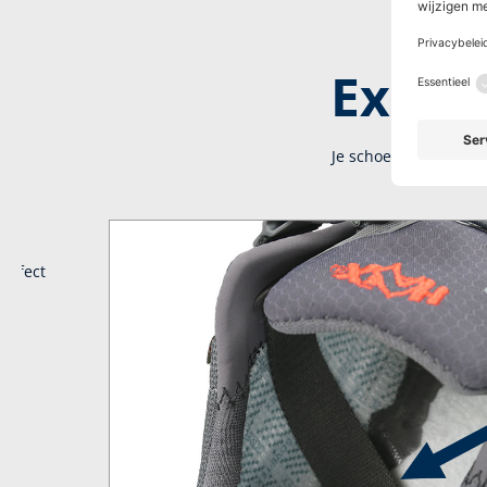
Extra 
Je schoen geeft de en
perfect