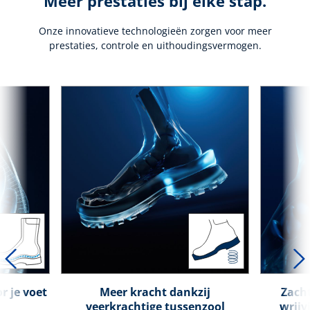
Meer prestaties bij elke stap.
Onze innovatieve technologieën zorgen voor meer
prestaties, controle en uithoudingsvermogen.
r je voet
Meer kracht dankzij
Zacht
veerkrachtige tussenzool
wrijv