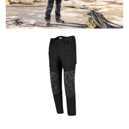
®
GORE-TEX
Certificering:
EN ISO 20345:2022 +
A1:2024 S7S HRO HI CI FO
Productgalerij overslaan
SC SR
Kleur:
zwart, bruin
Gewicht per schoen:
617 g
Hoogte in cm:
8,0 cm
Hoogte:
Laag
Bovenmateriaal:
CrafTex
Type beschermkap:
Composiet