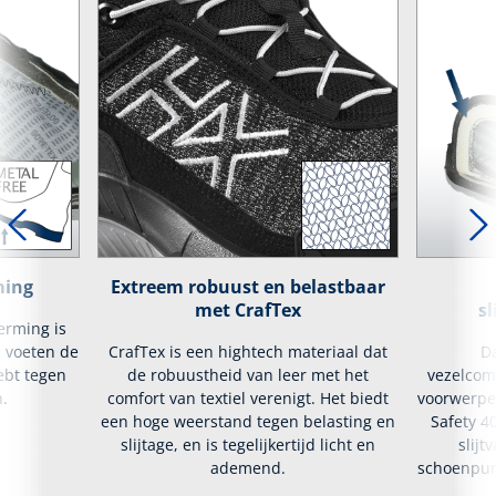
ming
Extreem robuust en belastbaar
met CrafTex
s
erming is
e voeten de
CrafTex is een hightech materiaal dat
D
ebt tegen
de robuustheid van leer met het
vezelcom
.
comfort van textiel verenigt. Het biedt
voorwerpen
een hoge weerstand tegen belasting en
Safety 4
slijtage, en is tegelijkertijd licht en
slijt
ademend.
schoenpun