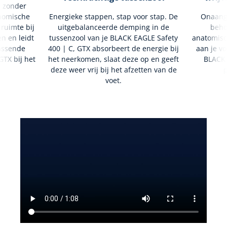
g zonder
nomische
Energieke stappen, stap voor stap. De
Onaang
 ruimte bij
uitgebalanceerde demping in de
beho
en en leidt
tussenzool van je BLACK EAGLE Safety
anatomisc
passende
400 | C, GTX absorbeert de energie bij
aan je vo
GTX bij het
het neerkomen, slaat deze op en geeft
BLACK 
deze weer vrij bij het afzetten van de
p
voet.