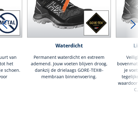
Waterdicht
L
uurt van
Permanent waterdicht en extreem
Veilig
ot het
ademend. Jouw voeten blijven droog,
bovenmate
je schoen.
dankzij de drielaags GORE-TEX®-
je voe
voor
membraan binnenvoering.
tegelijk
waardoor 
C,