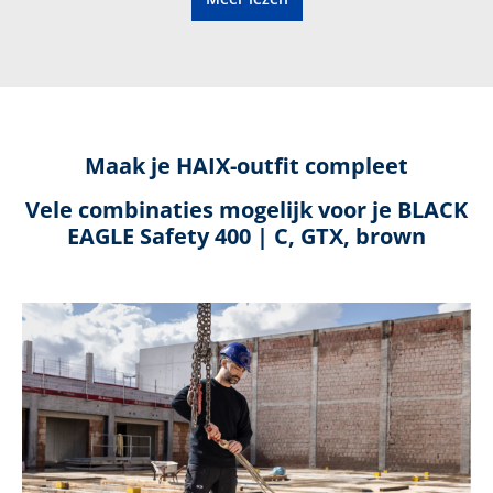
Verlichtende demping
Elektrisch geleidend
Metaalvrij
Maak je HAIX-outfit compleet
Vele combinaties mogelijk voor je BLACK
Beschermende kap
EAGLE Safety 400 | C, GTX, brown
Herzoolbaar
XLR8
Gecertificeerde orthopedische binnenzool