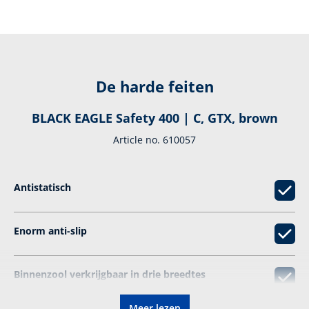
De harde feiten
BLACK EAGLE Safety 400 | C, GTX, brown
Article no. 610057
Antistatisch
Enorm anti-­slip
Binnenzool verkrijgbaar in drie breedtes
Meer lezen