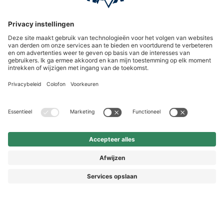
HAIX Group
Shop Service
Nieuwsbrief
Volg ons
Vorkasse
€ 7,90
© 2026 HAIX GROUP
* Prijs incl. BTW
Prijzen incl. BTW en excl. verzendkosten
ALGEMENE VOORWAARDEN EN KLANTENINFORMATIE
IMPRESSUM
HERROEPINGSRECHT