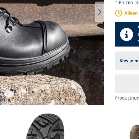
*
Prijzen i
Alleen
Productnu