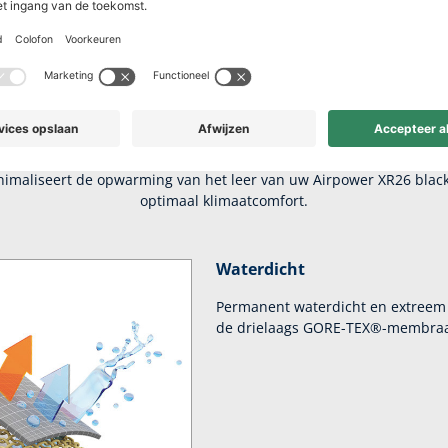
ect comfort voor 
werkdagen
nimaliseert de opwarming van het leer van uw Airpower XR26 black 
optimaal klimaatcomfort.
Waterdicht
Permanent waterdicht en extreem 
de drielaags GORE-TEX®-membraa