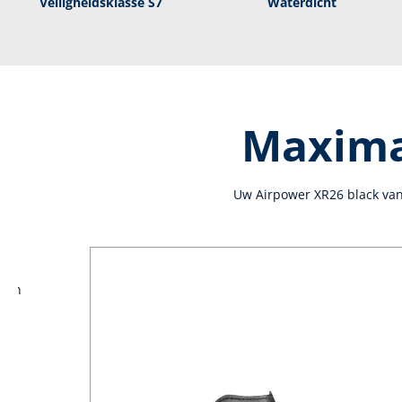
Veiligheidsklasse S7
Waterdicht
Maximal
Uw Airpower XR26 black van
rden