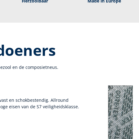
Herzoolbaar
Made in Europe
 doeners
iezool en de composietneus.
vast en schokbestendig. Allround
oge eisen van de S7 veiligheidsklasse.