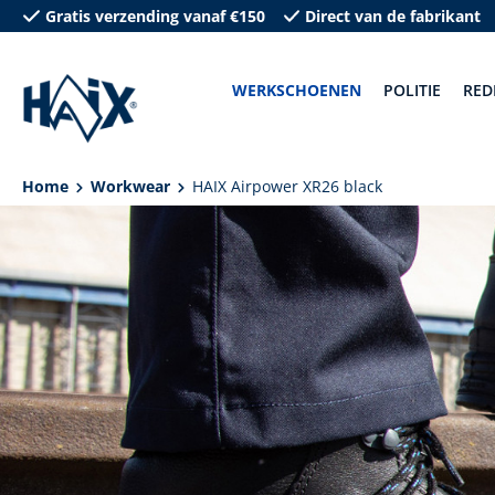
Gratis verzending vanaf €150
Direct van de fabrikant
oekopdracht
Ga naar de hoofdnavigatie
WERKSCHOENEN
POLITIE
RED
Home
Workwear
HAIX Airpower XR26 black
Afbeeldingengalerij overslaan