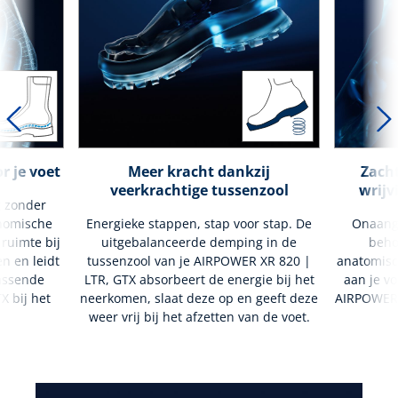
r je voet
Meer kracht dankzij
Zacht
veerkrachtige tussenzool
wrijv
g zonder
nomische
Energieke stappen, stap voor stap. De
Onaang
 ruimte bij
uitgebalanceerde demping in de
beho
en en leidt
tussenzool van je AIRPOWER XR 820 |
anatomisc
passende
LTR, GTX absorbeert de energie bij het
aan je vo
 bij het
neerkomen, slaat deze op en geeft deze
AIRPOWER 
weer vrij bij het afzetten van de voet.