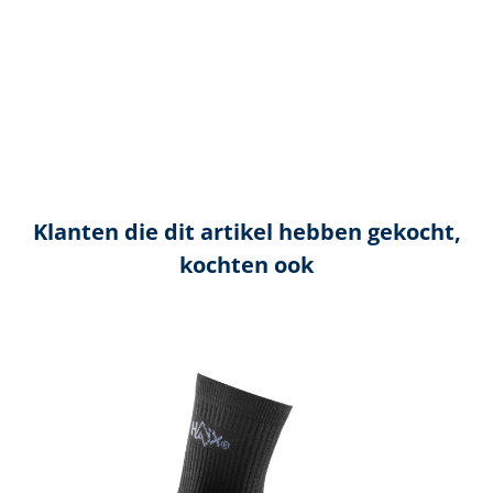
Klanten die dit artikel hebben gekocht,
kochten ook
Productgalerij overslaan
s