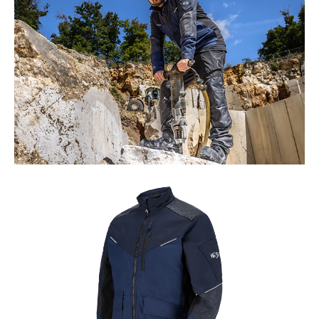
Herzoolbaar
XLR8
Gecertificeerde orthopedische binnenzool
Sun Reflect
Productgalerij overslaan
Kleur:
zwart
Hoogte:
Halfhoog
Hoogte in cm:
18,0 cm
Bovenmateriaal:
Leder