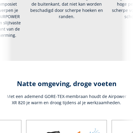
composiet
de buitenkant, dat niet kan worden
hoge pe
werpen je
beschadigd door scherpe hoeken en
scherpe voo
e AIRPOWER
randen.
scho
 slijtvaste
ant van de
herming.
Natte omgeving, droge voeten
Met een ademend GORE-TEX-membraan houdt de Airpower
XR 820 je warm en droog tijdens al je werkzaamheden.