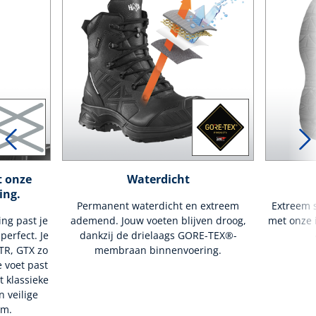
t onze
Waterdicht
ing.
Permanent waterdicht en extreem
Extreem s
ing past je
ademend. Jouw voeten blijven droog,
met onze i
erfect. Je
dankzij de drielaags GORE-TEX®-
TR, GTX zo
membraan binnenvoering.
e voet past
t klassieke
n veilige
rm.