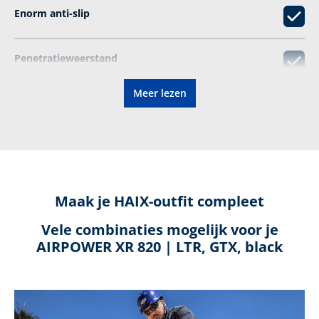
Enorm anti-­slip
Penetratieweerstand
Meer lezen
Binnenzool verkrijgbaar in drie breedtes
Verlichtende demping
Elektrisch geleidend
Maak je HAIX-outfit compleet
Vele combinaties mogelijk voor je
®
GORE-TEX
AIRPOWER XR 820 | LTR, GTX, black
Beschermende kap