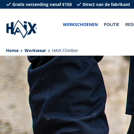
Gratis verzending vanaf €150
Direct van de fabrikant
oekopdracht
Ga naar de hoofdnavigatie
WERKSCHOENEN
POLITIE
RED
Home
Workwear
HAIX Climber
Afbeeldingengalerij overslaan