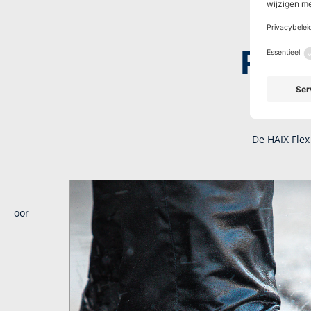
Perf
De HAIX Flex
zo voor