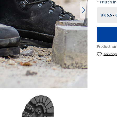
*
Prijzen i
Productnu
Toevoege