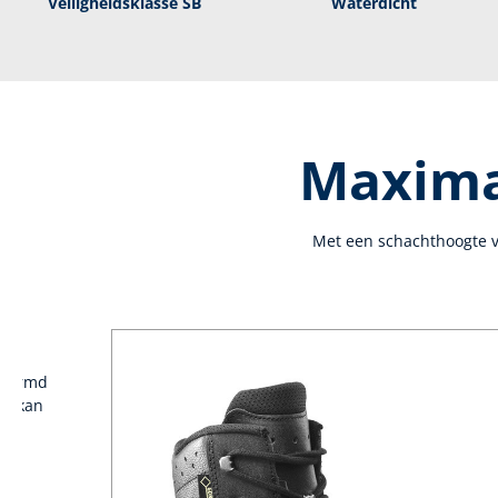
Veiligheidsklasse SB
Waterdicht
Maximal
Met een schachthoogte v
evormd
en kan